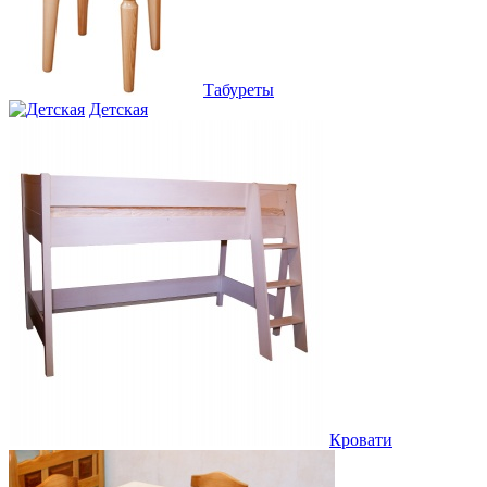
Табуреты
Детская
Кровати