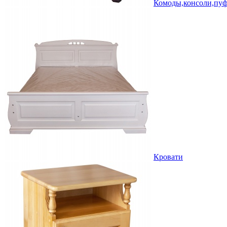
Комоды,консоли,пу
Кровати