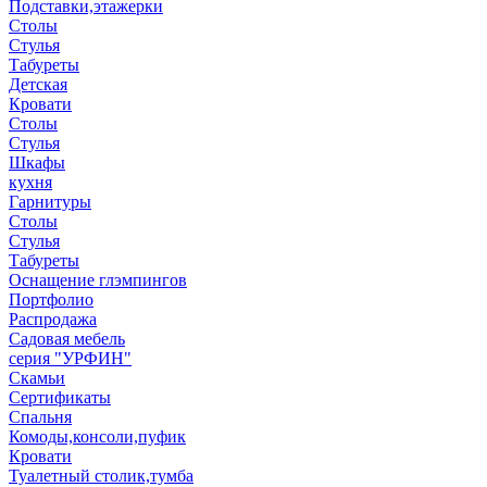
Подставки,этажерки
Столы
Стулья
Табуреты
Детская
Кровати
Столы
Стулья
Шкафы
кухня
Гарнитуры
Столы
Стулья
Табуреты
Оснащение глэмпингов
Портфолио
Распродажа
Садовая мебель
серия "УРФИН"
Скамьи
Сертификаты
Спальня
Комоды,консоли,пуфик
Кровати
Туалетный столик,тумба