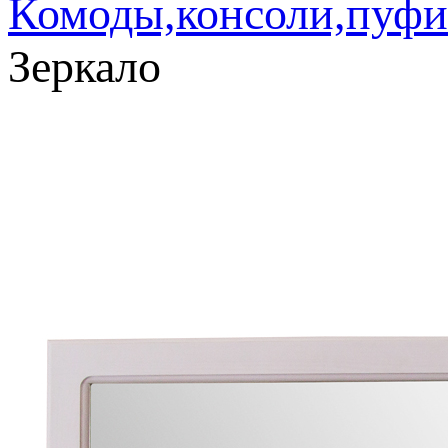
Комоды,консоли,пуфи
Зеркало