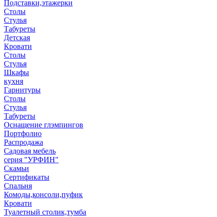
Подставки,этажерки
Столы
Стулья
Табуреты
Детская
Кровати
Столы
Стулья
Шкафы
кухня
Гарнитуры
Столы
Стулья
Табуреты
Оснащение глэмпингов
Портфолио
Распродажа
Садовая мебель
серия "УРФИН"
Скамьи
Сертификаты
Спальня
Комоды,консоли,пуфик
Кровати
Туалетный столик,тумба